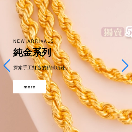
熱銷款
ARRIVALS
金系列
禮
工打造的精緻項鍊。
挑選只
ore
m