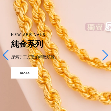
熱銷款式
ALS
列
禮贈首
的精緻項鍊。
挑選只屬於你
more