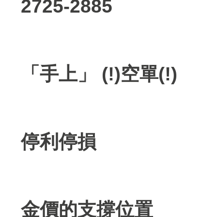
2725-2885
「手上」 (!)空單(!)
停利停損
金價的支撐位置