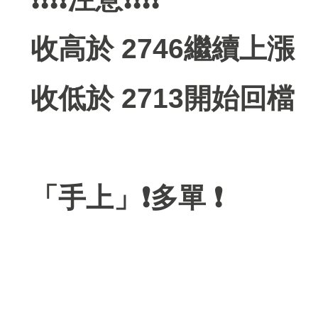
收高於 2746繼續上漲
收低於 2713開始回檔
「手上」❗️多單 ❗️