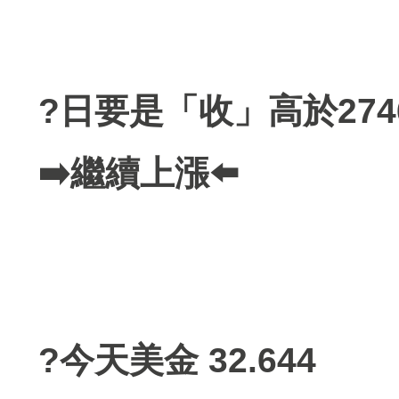
?日要是「收」高於274
➡️繼續上漲⬅️
?今天美金 32.644