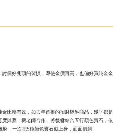
年討個好兆頭的習慣，即使金價再高，也偏好買純金金
純金比較有效，如去年首推的招財貔貅商品，幾乎都是
再度與蔡上機老師合作，將貔貅結合五行顏色寶石，依
貔貅，一次把5種顏色寶石戴上身，面面俱到