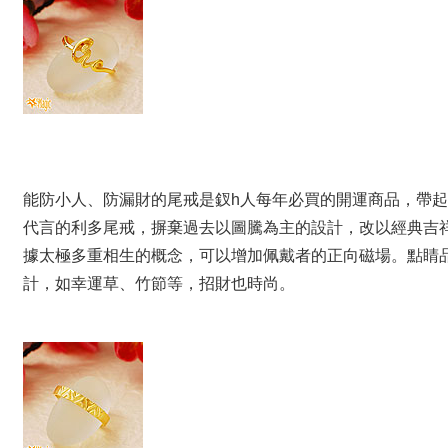
能防小人、防漏財的尾戒是釵h人每年必買的開運商品，帶
代言的利多尾戒，摒棄過去以圖騰為主的設計，改以經典吉
據太極多重相生的概念，可以增加佩戴者的正向磁場。點睛
計，如幸運草、竹節等，招財也時尚。