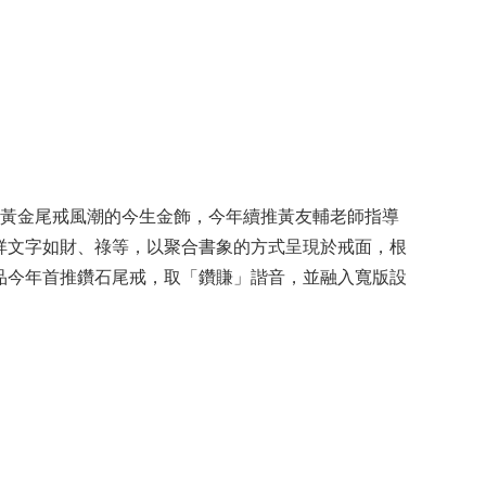
起黃金尾戒風潮的今生金飾，今年續推黃友輔老師指導
祥文字如財、祿等，以聚合書象的方式呈現於戒面，根
品今年首推鑽石尾戒，取「鑽賺」諧音，並融入寬版設