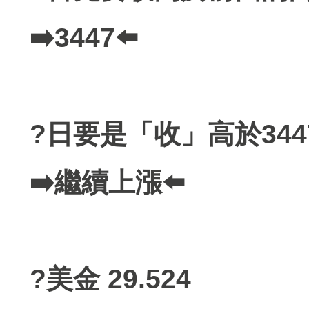
➡️3447⬅️
?日要是「收」高於344
➡️繼續上漲⬅️
?美金 29.524