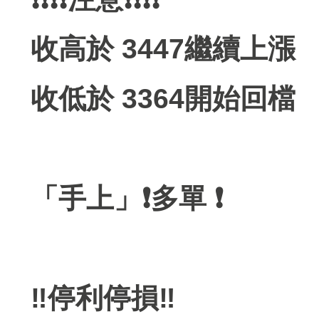
收高於 3447繼續上漲
收低於 3364開始回檔
「手上」❗️多單 ❗️
‼停利停損‼️️