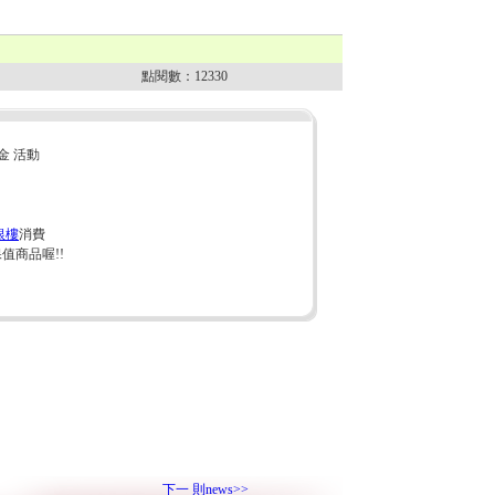
點閱數：12330
金 活動
銀樓
消費
值商品喔!!
下一 則news>>