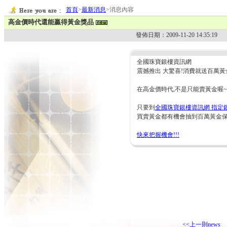
首頁
>
最新消息
>消息內容
高金價時代還能贏得黃金獎品
發佈日期：2009-11-20 14:35:19
全國珠寶銀樓資訊網
震撼推出 大驚喜!消費就送百萬黃
在高金價時代,不是只能賣黃金喔~
只要到
全國珠寶銀樓資訊網
指定
買賣黃金都有機會抽到百萬黃金保
快來把握機會!!!
<<上一則news