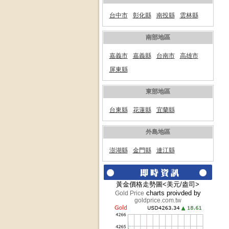
台中市
彰化縣
南投縣
雲林縣
南部地區
嘉義市
嘉義縣
台南市
高雄市
屏東縣
東部地區
台東縣
花蓮縣
宜蘭縣
外島地區
澎湖縣
金門縣
連江縣
黃金價格走勢圖<美元/盎司>
charts proivded by
Gold Price
goldprice.com.tw