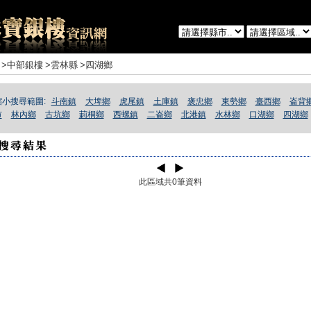
>中部銀樓
>雲林縣
>四湖鄉
縮小搜尋範圍:
斗南鎮
大埤鄉
虎尾鎮
土庫鎮
褒忠鄉
東勢鄉
臺西鄉
崙背
市
林內鄉
古坑鄉
莿桐鄉
西螺鎮
二崙鄉
北港鎮
水林鄉
口湖鄉
四湖鄉
此區域共0筆資料