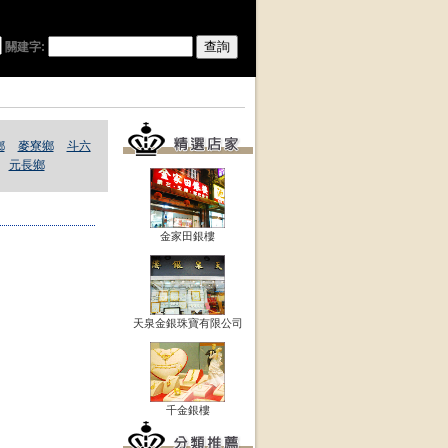
關建字:
鄉
麥寮鄉
斗六
元長鄉
金家田銀樓
天泉金銀珠寶有限公司
千金銀樓