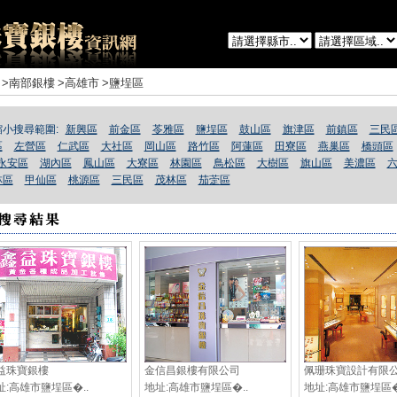
>南部銀樓
>高雄市
>鹽埕區
縮小搜尋範圍:
新興區
前金區
苓雅區
鹽埕區
鼓山區
旗津區
前鎮區
三民
區
左營區
仁武區
大社區
岡山區
路竹區
阿蓮區
田寮區
燕巢區
橋頭區
永安區
湖內區
鳳山區
大寮區
林園區
鳥松區
大樹區
旗山區
美濃區
林區
甲仙區
桃源區
三民區
茂林區
茄萣區
益珠寶銀樓
金信昌銀樓有限公司
佩珊珠寶設計有限
址:高雄市鹽埕區�..
地址:高雄市鹽埕區�..
地址:高雄市鹽埕區�