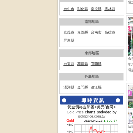
電話
台中市
彰化縣
南投縣
雲林縣
南部地區
嘉義市
嘉義縣
台南市
高雄市
屏東縣
東部地區
金
台東縣
花蓮縣
宜蘭縣
地
電話
外島地區
澎湖縣
金門縣
連江縣
黃金價格走勢圖<美元/盎司>
charts proivded by
Gold Price
goldprice.com.tw
日
地