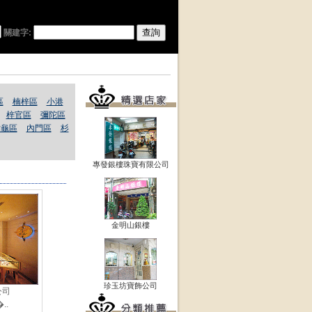
關建字:
區
楠梓區
小港
梓官區
彌陀區
六龜區
內門區
杉
專發銀樓珠寶有限公司
金明山銀樓
珍玉坊寶飾公司
公司
..