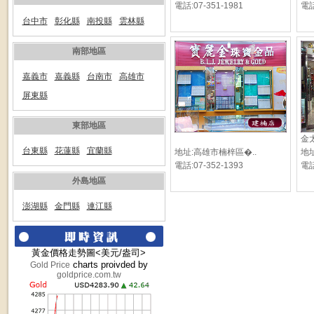
電話:07-351-1981
電話
台中市
彰化縣
南投縣
雲林縣
南部地區
嘉義市
嘉義縣
台南市
高雄市
屏東縣
東部地區
金
台東縣
花蓮縣
宜蘭縣
地址:高雄市楠梓區�..
地址
電話:07-352-1393
電話
外島地區
澎湖縣
金門縣
連江縣
黃金價格走勢圖<美元/盎司>
charts proivded by
Gold Price
goldprice.com.tw