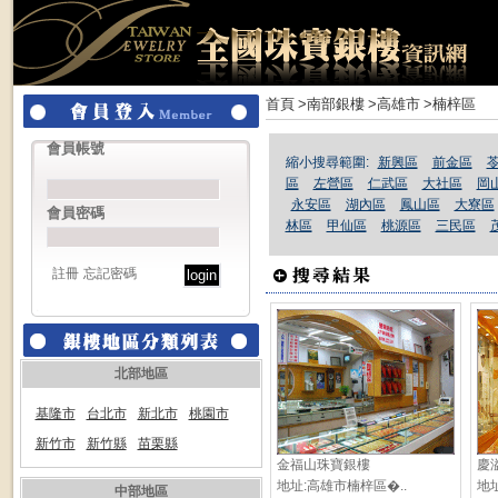
首頁
>南部銀樓
>高雄市
>楠梓區
會員帳號
縮小搜尋範圍:
新興區
前金區
區
左營區
仁武區
大社區
岡
永安區
湖內區
鳳山區
大寮區
會員密碼
林區
甲仙區
桃源區
三民區
註冊
忘記密碼
北部地區
基隆市
台北市
新北市
桃園市
新竹市
新竹縣
苗栗縣
金福山珠寶銀樓
慶
地址:高雄市楠梓區�..
地址
中部地區