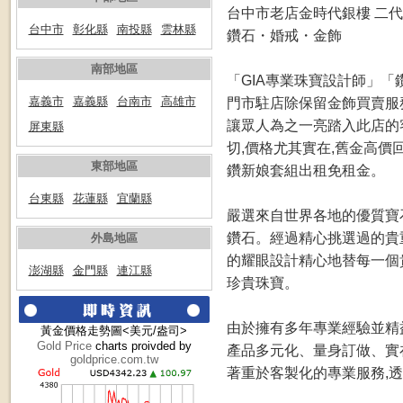
台中市老店金時代銀樓 二代品
台中市
彰化縣
南投縣
雲林縣
鑽石・婚戒・金飾
南部地區
「GIA專業珠寶設計師」
門市駐店除保留金飾買賣服
嘉義市
嘉義縣
台南市
高雄市
讓眾人為之一亮踏入此店的
屏東縣
切,價格尤其實在,舊金高價
東部地區
鑽新娘套組出租免租金。
台東縣
花蓮縣
宜蘭縣
嚴選來自世界各地的優質寶
鑽石。經過精心挑選過的貴
外島地區
的耀眼設計精心地替每一個
澎湖縣
金門縣
連江縣
珍貴珠寶。
由於擁有多年專業經驗並精
黃金價格走勢圖<美元/盎司>
Gold Price
charts proivded by
產品多元化、量身訂做、實
goldprice.com.tw
著重於客製化的專業服務,