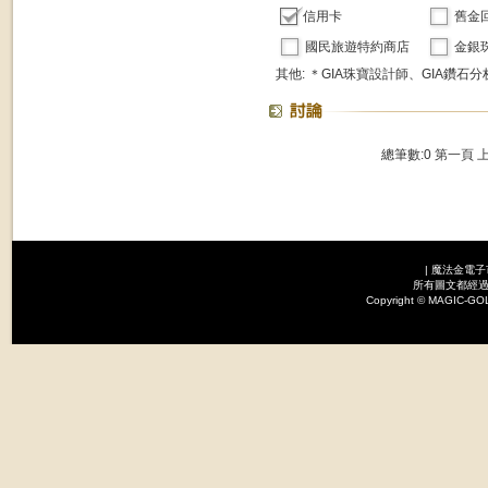
信用卡
舊金
國民旅遊特約商店
金銀
其他: ＊GIA珠寶設計師、GIA鑽石
總筆數:0
第一頁
|
魔法金電子
所有圖文都經過
Copyright © MAGI