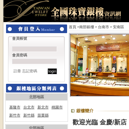
首頁
南部銀樓
台南市
安南區
>
>
>
會員帳號
會員密碼
註冊
忘記密碼
北部地區
基隆市
台北市
新北市
桃園市
新竹市
新竹縣
苗栗縣
歡迎光臨 金慶/新店
中部地區