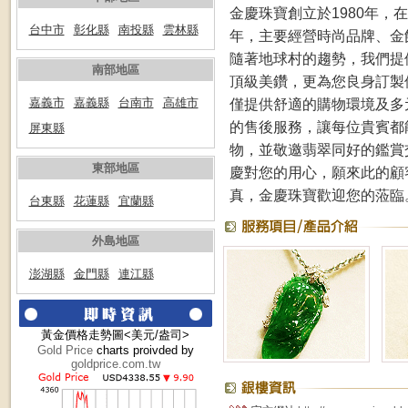
金慶珠寶創立於1980年，
台中市
彰化縣
南投縣
雲林縣
年，主要經營時尚品牌、金
隨著地球村的趨勢，我們提供
南部地區
頂級美鑽，更為您良身訂製
僅提供舒適的購物環境及多
嘉義市
嘉義縣
台南市
高雄市
的售後服務，讓每位貴賓都
屏東縣
物，並敬邀翡翠同好的鑑賞
東部地區
慶對您的用心，願來此的顧
真，金慶珠寶歡迎您的蒞臨
台東縣
花蓮縣
宜蘭縣
外島地區
澎湖縣
金門縣
連江縣
黃金價格走勢圖<美元/盎司>
Gold Price
charts proivded by
goldprice.com.tw