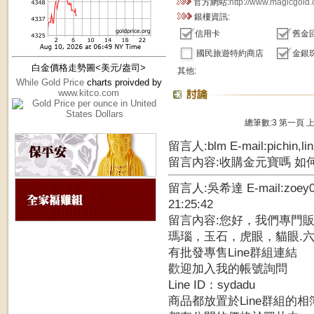
官方網站:
http://www.magicgold.c
銀樓資訊:
信用卡
舊金
國民旅遊特約商店
金銀
白金價格走勢圖<美元/盎司>
其他:
While Gold Price
charts proivded by
www.kitco.com
總筆數:3
第一頁
留言人:blm E-mail:pichin,l
留言內容:收購金元寶嗎 如
留言人:吳希達 E-mail:zoey0
21:25:42
留言內容:您好，我們專門
瑪瑙，玉石，虎眼，貓眼.六字..
有批發專售Line群組連結
歡迎加入我的帳號詢問
Line ID：sydadu
商品都放置於Line群組的相