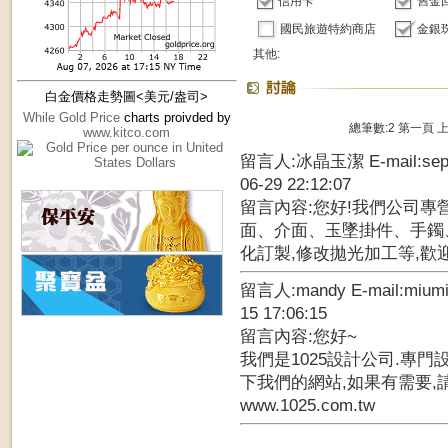
信用卡
舊金
國民旅遊特約商店
金銀
其他:
白金價格走勢圖<美元/盎司>
While Gold Price
charts proivded by
總筆數:2
第一頁
www.kitco.com
留言人:冰晶玉潔 E-mail:sep8
06-29 22:12:07
留言內容:您好!我們公司專
面、介面、玉墜掛件、手鐲
化訂製,修改拋光加工等,歡迎您
留言人:mandy E-mail:mium
15 17:06:15
留言內容:您好~
我們是1025設計公司.專門
下我們的網站,如果有需要,
www.1025.com.tw