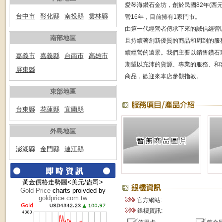
愛琴海鑽石金坊，創於民國82年(西元 
台中市
彰化縣
南投縣
雲林縣
營16年，目前擁有1家門市。
由第一代經營者傳承下來的誠信經營
南部地區
且持續著創新優質的商品和周到的服
續經營的遠景。我們主要以銷售鑽石
嘉義市
嘉義縣
台南市
高雄市
期望以充沛的貨源、專業的服務、和
屏東縣
商品，歡迎來本店參觀指教。
東部地區
台東縣
花蓮縣
宜蘭縣
外島地區
澎湖縣
金門縣
連江縣
黃金價格走勢圖<美元/盎司>
Gold Price
charts proivded by
goldprice.com.tw
官方網站:
銀樓資訊: