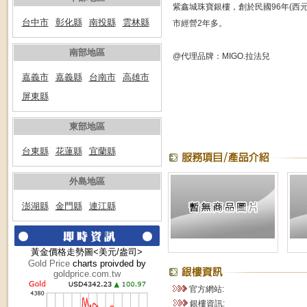
紫鑫城珠寶銀樓，創於民國96年(西元 
台中市
彰化縣
南投縣
雲林縣
市經營2年多。
南部地區
@代理品牌：MIGO.拉法兒
嘉義市
嘉義縣
台南市
高雄市
屏東縣
東部地區
台東縣
花蓮縣
宜蘭縣
外島地區
澎湖縣
金門縣
連江縣
黃金價格走勢圖<美元/盎司>
Gold Price
charts proivded by
goldprice.com.tw
官方網站:
銀樓資訊: