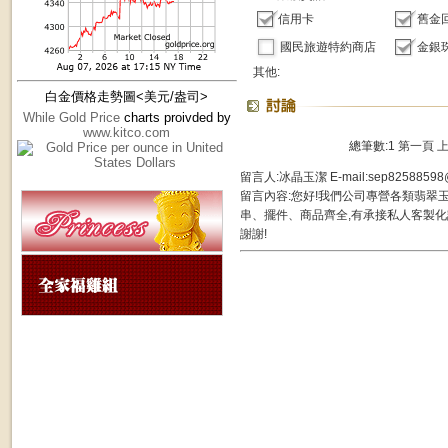
信用卡
舊金
國民旅遊特約商店
金銀
其他:
白金價格走勢圖<美元/盎司>
While Gold Price
charts proivded by
www.kitco.com
總筆數:1
第一頁
留言人:冰晶玉潔 E-mail:sep82588598@y
留言內容:您好!我們公司專營各類翡翠
串、擺件、商品齊全,有承接私人客製化訂製
謝謝!