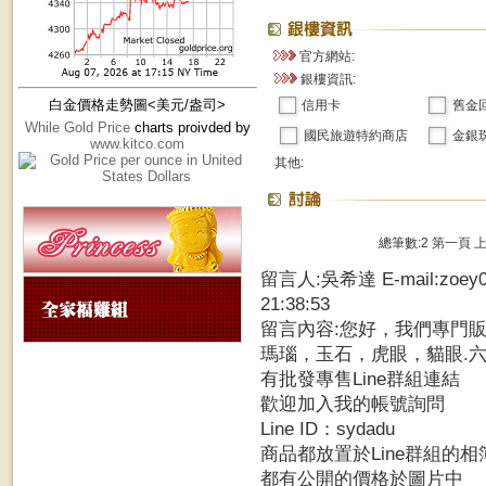
官方網站:
銀樓資訊:
白金價格走勢圖<美元/盎司>
信用卡
舊金
While Gold Price
charts proivded by
國民旅遊特約商店
金銀
www.kitco.com
其他:
總筆數:2
第一頁
留言人:吳希達 E-mail:zoey0
21:38:53
留言內容:您好，我們專門
瑪瑙，玉石，虎眼，貓眼.六字..
有批發專售Line群組連結
歡迎加入我的帳號詢問
Line ID：sydadu
商品都放置於Line群組的相
都有公開的價格於圖片中