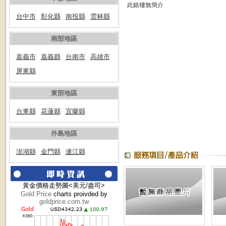
此銀樓無簡介
台中市
彰化縣
南投縣
雲林縣
南部地區
嘉義市
嘉義縣
台南市
高雄市
屏東縣
東部地區
台東縣
花蓮縣
宜蘭縣
外島地區
澎湖縣
金門縣
連江縣
黃金價格走勢圖<美元/盎司>
Gold Price
charts proivded by
goldprice.com.tw