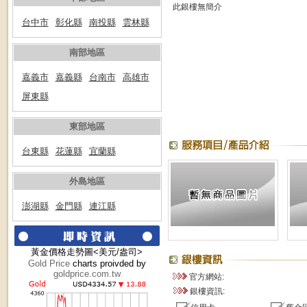
此銀樓無簡介
台中市
彰化縣
南投縣
雲林縣
南部地區
嘉義市
嘉義縣
台南市
高雄市
屏東縣
東部地區
台東縣
花蓮縣
宜蘭縣
外島地區
澎湖縣
金門縣
連江縣
黃金價格走勢圖<美元/盎司>
Gold Price
charts proivded by
goldprice.com.tw
官方網站:
銀樓資訊: