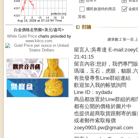
信用卡
舊金
國民旅遊特約商店
金銀
其他:
白金價格走勢圖<美元/盎司>
While Gold Price
charts proivded by
總筆數:2
第一頁
www.kitco.com
留言人:吳希達 E-mail:zoey0
21:41:15
留言內容:您好，我們專門
瑪瑙，玉石，虎眼，貓眼.六字..
有批發專售Line群組連結
歡迎加入我的帳號詢問
Line ID：sydadu
商品都放置於Line群組的相
都有公開的價格於圖片中
也提供超商取貨跟郵寄的服
或者郵件索取報價
zoey0903.pw@gmail.com