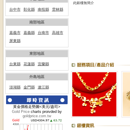
此銀樓無簡介
台中市
彰化縣
南投縣
雲林縣
南部地區
嘉義市
嘉義縣
台南市
高雄市
屏東縣
東部地區
台東縣
花蓮縣
宜蘭縣
外島地區
澎湖縣
金門縣
連江縣
黃金價格走勢圖<美元/盎司>
Gold Price
charts proivded by
goldprice.com.tw