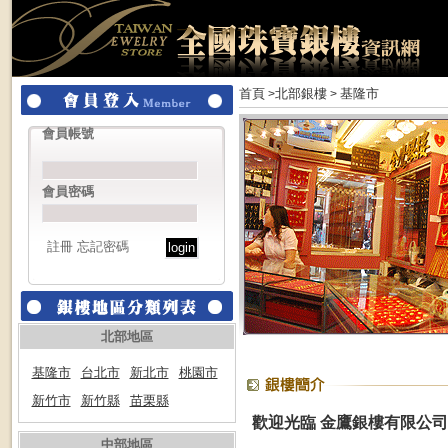
首頁
北部銀樓
基隆市
>
>
會員帳號
會員密碼
註冊
忘記密碼
北部地區
基隆市
台北市
新北市
桃園市
新竹市
新竹縣
苗栗縣
歡迎光臨 金鷹銀樓有限公司
中部地區