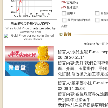
官方網站:
銀樓資訊:
信用卡
舊金
國民旅遊特約商店
金銀
白金價格走勢圖<美元/盎司>
其他:
While Gold Price
charts proivded by
www.kitco.com
總筆數:5
第一頁
留言人:冰晶玉潔 E-mail:sep8
06-29 20:51:14
留言內容:您好!我們公司專
面、介面、玉墜掛件、手鐲
化訂製,修改拋光加工等,歡迎您
留言人:麟家鄭小姐 E-mail:chi
02-09 14:05:03
留言內容:各位珠寶界先進
告別鼠年迎接金牛
我們特別為業界提供更彈性