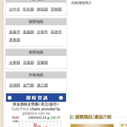
此銀樓無簡介
台中市
彰化縣
南投縣
雲林縣
南部地區
嘉義市
嘉義縣
台南市
高雄市
屏東縣
東部地區
台東縣
花蓮縣
宜蘭縣
外島地區
澎湖縣
金門縣
連江縣
黃金價格走勢圖<美元/盎司>
Gold Price
charts proivded by
goldprice.com.tw