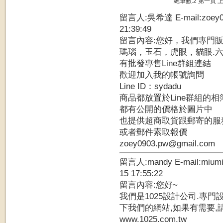
總筆數:2
第一頁
留言人:吳希達 E-mail:zoey0
21:39:49
留言內容:您好，我們專門
瑪瑙，玉石，虎眼，貓眼.六字..
有批發專售Line群組連結
歡迎加入我的帳號詢問
Line ID：sydadu
商品都放置於Line群組的相
都有公開的價格於圖片中
也提供超商取貨跟郵寄的服
或者郵件索取報價
zoey0903.pw@gmail.com
留言人:mandy E-mail:mium
15 17:55:22
留言內容:您好~
我們是1025設計公司.專門
下我們的網站,如果有需要,
www.1025.com.tw