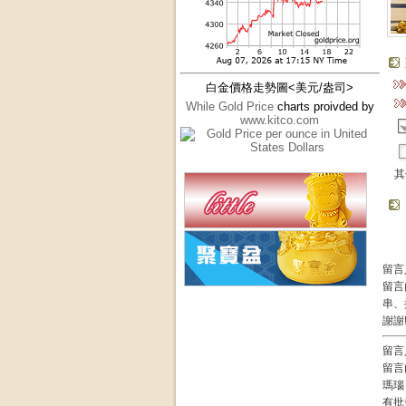
白金價格走勢圖<美元/盎司>
While Gold Price
charts proivded by
www.kitco.com
其
留言人
留言
串、
謝謝
留言人
留言
瑪瑙
有批