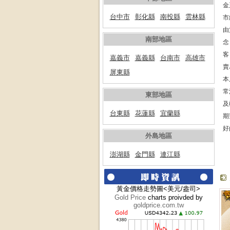
金
台中市
彰化縣
南投縣
雲林縣
市
由
南部地區
念
客
嘉義市
嘉義縣
台南市
高雄市
賣
屏東縣
本
常
東部地區
及
台東縣
花蓮縣
宜蘭縣
期
好
外島地區
澎湖縣
金門縣
連江縣
黃金價格走勢圖<美元/盎司>
Gold Price
charts proivded by
goldprice.com.tw