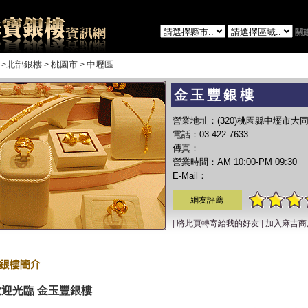
關
北部銀樓
桃園市
中壢區
>
>
>
金玉豐銀樓
營業地址：(320)桃園縣中壢市大同
電話：03-422-7633
傳真：
營業時間：AM 10:00-PM 09:30
E-Mail：
網友評薦
|
將此頁轉寄給我的好友
|
加入麻吉商
歡迎光臨 金玉豐銀樓