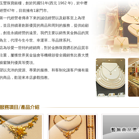
玉豐珠寶銀樓，創於民國51年(西元 1962 年)，於中壢
經營47年，目前擁有1家門市。
第一代經營者傳承下來的誠信經營以及顧客至上為理
，並且持續著創新優質的商品和周到的服務，提供給顧
，創造永續經營的遠景。我們主要以銷售黃金飾品的買
為主，代理今生今世、幸運草…等品牌系列。
店為珍愛一世特約經銷商，對於金飾珠寶鑽石的品質非
注重，屢獲世界黃金協會等機構頒發全國銷售比賽大獎
櫥窗陳列優異等獎項。
望以充沛的貨源、專業的服務、和客制化讓客戶擁有最
的商品，歡迎來本店參觀指教。