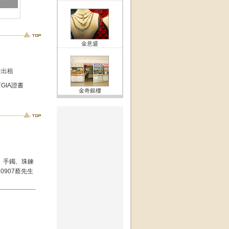
金意盛
金出租
GIA證書
金奇銀樓
、手鐲、珠鍊
0907蔡先生