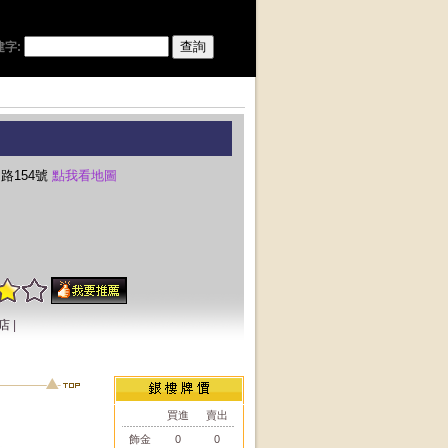
建字:
路154號
點我看地圖
店
|
買進
賣出
飾金
0
0