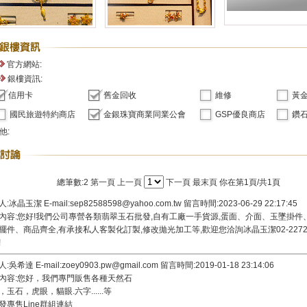
官方網站:
銀樓資訊:
信用卡
舊金回收
維修
黃
國民旅遊特約商店
金銀珠寶商業同業公會
GSP優良商店
鑽石
他:
總筆數:2
第一頁
上一頁
下一頁
最末頁
你在第1頁/共1頁
:冰晶玉潔 E-mail:sep82588598@yahoo.com.tw 留言時間:2023-06-29 22:17:45
內容:您好!我們公司專營各類翡翠玉石批發,自有工廠一手貨源,蛋面、介面、玉墜掛件
擺件、商品齊全,有承接私人客製化訂製,修改拋光加工等,歡迎您洽詢冰晶玉潔02-2272
!
:吳希達 E-mail:zoey0903.pw@gmail.com 留言時間:2019-01-18 23:14:06
內容:您好，我們專門販售各種天然石
，玉石，虎眼，貓眼.六字......等
發專售Line群組連結