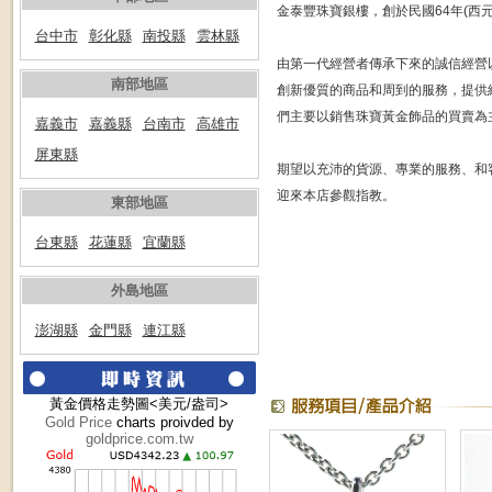
金泰豐珠寶銀樓，創於民國64年(西元 
台中市
彰化縣
南投縣
雲林縣
由第一代經營者傳承下來的誠信經營
南部地區
創新優質的商品和周到的服務，提供
們主要以銷售珠寶黃金飾品的買賣為
嘉義市
嘉義縣
台南市
高雄市
屏東縣
期望以充沛的貨源、專業的服務、和
迎來本店參觀指教。
東部地區
台東縣
花蓮縣
宜蘭縣
外島地區
澎湖縣
金門縣
連江縣
黃金價格走勢圖<美元/盎司>
Gold Price
charts proivded by
goldprice.com.tw