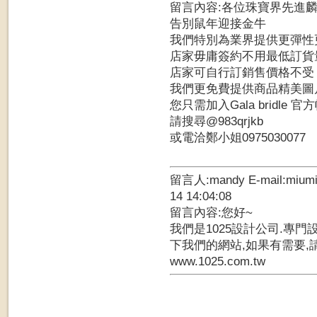
留言內容:各位珠寶界先進
告別鼠年迎接金牛
我們特別為業界提供更彈性
店家毋庸簽約不用最低訂貨
店家可自行訂銷售價格不受Ａ
我們更免費提供商品精美圖
您只需加入Gala bridle 官
請搜尋@983qrjkb
或電洽鄭小姐0975030077
留言人:mandy E-mail:mium
14 14:04:08
留言內容:您好~
我們是1025設計公司.專門
下我們的網站,如果有需要,
www.1025.com.tw