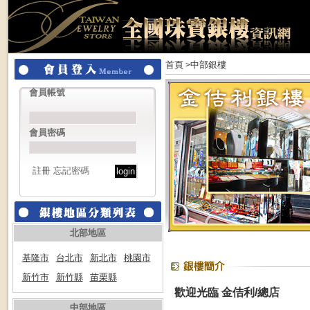
首頁
中部銀樓
>
會員帳號
會員密碼
註冊
忘記密碼
北部地區
基隆市
台北市
新北市
桃園市
新竹市
新竹縣
苗栗縣
歡迎光臨 金佶利/總店
中部地區