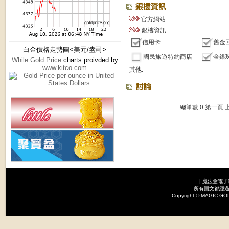
官方網站:
銀樓資訊:
信用卡
舊金
白金價格走勢圖<美元/盎司>
國民旅遊特約商店
金銀
While Gold Price
charts proivded by
www.kitco.com
其他:
總筆數:0
第一頁
|
魔法金電子
所有圖文都經過
Copyright © MAGI