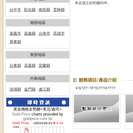
本店成立於民國85年。
台中市
彰化縣
南投縣
雲林縣
南部地區
嘉義市
嘉義縣
台南市
高雄市
屏東縣
東部地區
台東縣
花蓮縣
宜蘭縣
外島地區
￥N?z?~?P?G???a????
澎湖縣
金門縣
連江縣
黃金價格走勢圖<美元/盎司>
Gold Price
charts proivded by
goldprice.com.tw