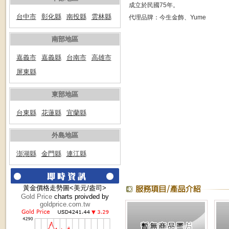
成立於民國75年。
台中市
彰化縣
南投縣
雲林縣
代理品牌：今生金飾、yume
南部地區
嘉義市
嘉義縣
台南市
高雄市
屏東縣
東部地區
台東縣
花蓮縣
宜蘭縣
外島地區
澎湖縣
金門縣
連江縣
黃金價格走勢圖<美元/盎司>
Gold Price
charts proivded by
goldprice.com.tw