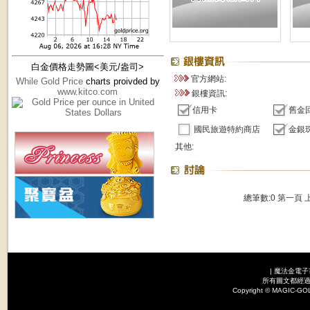
白金價格走勢圖<美元/盎司>
官方網站:
While Gold Price
charts proivded by
www.kitco.com
銀樓資訊:
信用卡
舊金
國民旅遊特約商店
金銀
其他:
總筆數:0
第一頁
|
魔法金電子
所有圖文都經過
Copyright © MAGI