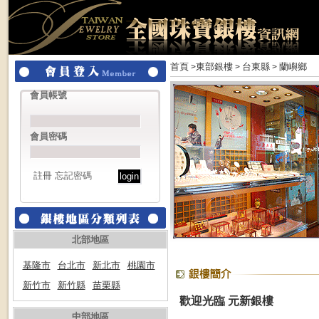
首頁
東部銀樓
台東縣
蘭嶼鄉
>
>
>
會員帳號
會員密碼
註冊
忘記密碼
北部地區
基隆市
台北市
新北市
桃園市
新竹市
新竹縣
苗栗縣
歡迎光臨 元新銀樓
中部地區