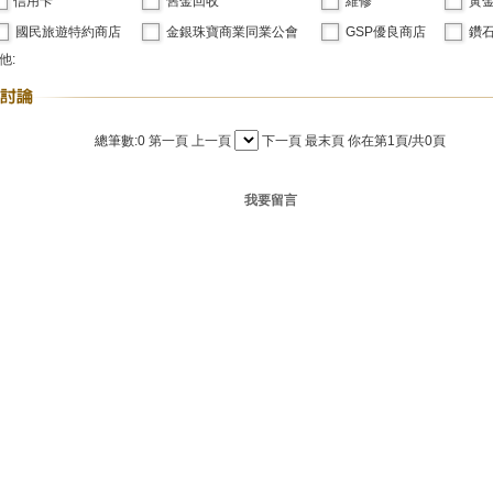
信用卡
舊金回收
維修
黃
國民旅遊特約商店
金銀珠寶商業同業公會
GSP優良商店
鑽石
他:
總筆數:0
第一頁
上一頁
下一頁
最末頁
你在第1頁/共0頁
我要留言