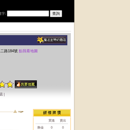
建字:
二路184號
點我看地圖
店
|
買進
賣出
飾金
0
0