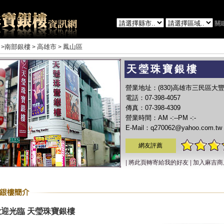
關
南部銀樓
高雄市
鳳山區
>
>
>
天瑩珠寶銀樓
營業地址：(830)高雄市三民區大豐
電話：07-398-4057
傳真：07-398-4309
營業時間：AM -:--PM -:-
E-Mail：q270062@yahoo.com.tw
網友評薦
|
將此頁轉寄給我的好友
|
加入麻吉商
歡迎光臨 天瑩珠寶銀樓