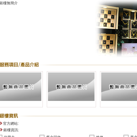
銀樓無簡介
官方網站:
銀樓資訊: