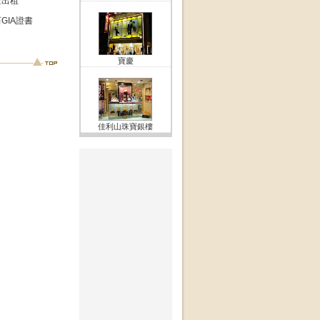
金出租
GIA證書
寶慶
佳利山珠寶銀樓