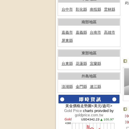
此
台中市
彰化縣
南投縣
雲林縣
南部地區
嘉義市
嘉義縣
台南市
高雄市
屏東縣
東部地區
台東縣
花蓮縣
宜蘭縣
外島地區
澎湖縣
金門縣
連江縣
黃金價格走勢圖<美元/盎司>
Gold Price
charts proivded by
goldprice.com.tw