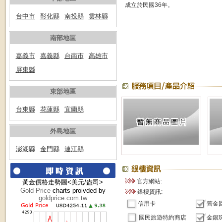
成立於民國36年。
台中市
彰化縣
南投縣
雲林縣
南部地區
嘉義市
嘉義縣
台南市
高雄市
屏東縣
東部地區
台東縣
花蓮縣
宜蘭縣
外島地區
澎湖縣
金門縣
連江縣
官方網站:
黃金價格走勢圖<美元/盎司>
Gold Price
charts proivded by
銀樓資訊:
goldprice.com.tw
信用卡
舊金
國民旅遊特約商店
金銀