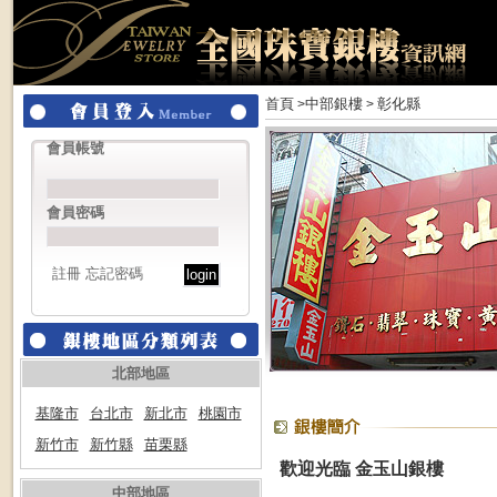
首頁
中部銀樓
彰化縣
>
>
會員帳號
會員密碼
註冊
忘記密碼
北部地區
基隆市
台北市
新北市
桃園市
新竹市
新竹縣
苗栗縣
歡迎光臨 金玉山銀樓
中部地區