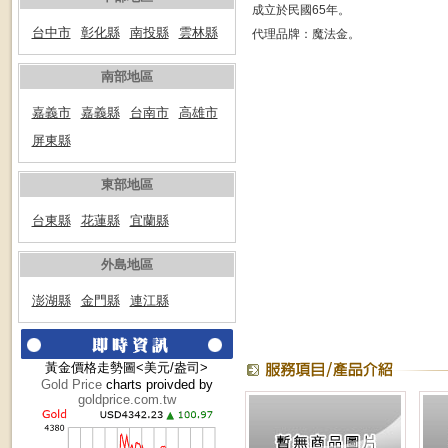
成立於民國65年。
台中市
彰化縣
南投縣
雲林縣
代理品牌：魔法金。
南部地區
嘉義市
嘉義縣
台南市
高雄市
屏東縣
東部地區
台東縣
花蓮縣
宜蘭縣
外島地區
澎湖縣
金門縣
連江縣
黃金價格走勢圖<美元/盎司>
Gold Price
charts proivded by
goldprice.com.tw