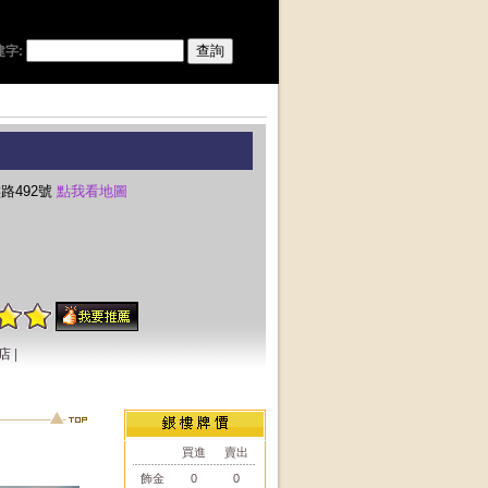
建字:
路492號
點我看地圖
店
|
買進
賣出
飾金
0
0