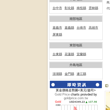
商
台中市
彰化縣
南投縣
雲林縣
代
南部地區
嘉義市
嘉義縣
台南市
高雄市
屏東縣
東部地區
台東縣
花蓮縣
宜蘭縣
外島地區
澎湖縣
金門縣
連江縣
黃金價格走勢圖<美元/盎司>
Gold Price
charts proivded by
goldprice.com.tw