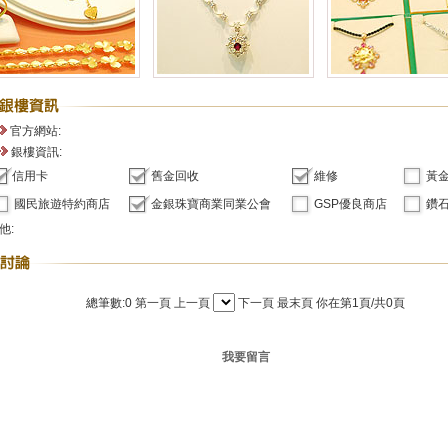
官方網站:
銀樓資訊:
信用卡
舊金回收
維修
黃
國民旅遊特約商店
金銀珠寶商業同業公會
GSP優良商店
鑽石
他:
總筆數:0
第一頁
上一頁
下一頁
最末頁
你在第1頁/共0頁
我要留言