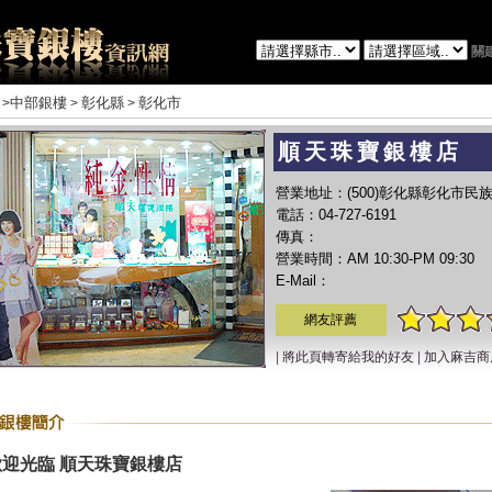
關
中部銀樓
彰化縣
彰化市
>
>
>
順天珠寶銀樓店
營業地址：(500)彰化縣彰化市民族
電話：04-727-6191
傳真：
營業時間：AM 10:30-PM 09:30
E-Mail：
網友評薦
|
將此頁轉寄給我的好友
|
加入麻吉商
歡迎光臨 順天珠寶銀樓店