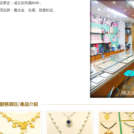
店歷史：成立於民國84年。
理品牌：魔法金、佳麗、甜蜜約定。