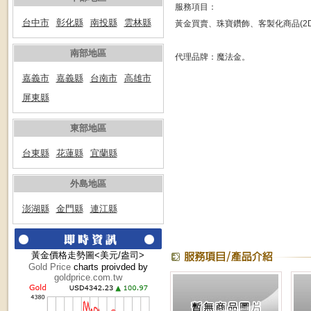
服務項目：
台中市
彰化縣
南投縣
雲林縣
黃金買賣、珠寶鑽飾、客製化商品(2D、
南部地區
代理品牌：魔法金。
嘉義市
嘉義縣
台南市
高雄市
屏東縣
東部地區
台東縣
花蓮縣
宜蘭縣
外島地區
澎湖縣
金門縣
連江縣
黃金價格走勢圖<美元/盎司>
Gold Price
charts proivded by
goldprice.com.tw