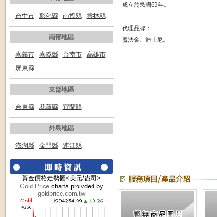
成立於民國69年。
台中市
彰化縣
南投縣
雲林縣
代理品牌：
南部地區
魔法金、迪士尼。
嘉義市
嘉義縣
台南市
高雄市
屏東縣
東部地區
台東縣
花蓮縣
宜蘭縣
外島地區
澎湖縣
金門縣
連江縣
黃金價格走勢圖<美元/盎司>
Gold Price
charts proivded by
goldprice.com.tw