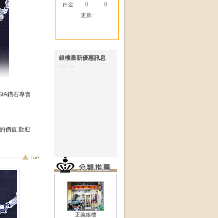
白金
0
0
更新:
銀樓最新優惠訊息
無訊息!!
IA鑽石專賣
的價值,歡迎
正義銀樓