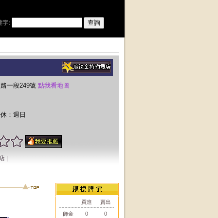
建字:
和路一段249號
點我看地圖
 公休：週日
店
|
買進
賣出
飾金
0
0