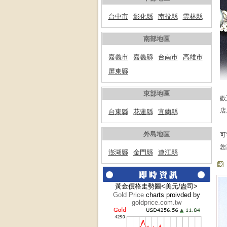
台中市
彰化縣
南投縣
雲林縣
南部地區
嘉義市
嘉義縣
台南市
高雄市
屏東縣
東部地區
歡
店
台東縣
花蓮縣
宜蘭縣
外島地區
可
您
澎湖縣
金門縣
連江縣
黃金價格走勢圖<美元/盎司>
Gold Price
charts proivded by
goldprice.com.tw