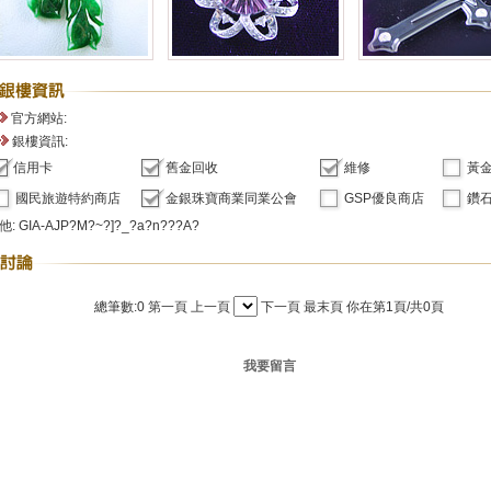
官方網站:
銀樓資訊:
信用卡
舊金回收
維修
黃
國民旅遊特約商店
金銀珠寶商業同業公會
GSP優良商店
鑽石
他: GIA-AJP?M?~?]?_?a?n???A?
總筆數:0
第一頁
上一頁
下一頁
最末頁
你在第1頁/共0頁
我要留言