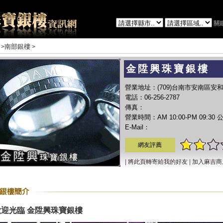
關
南部銀樓
>
>
金陞興珠寶銀樓
營業地址：(709)台南市安南區安
電話：06-256-2787
傳真：
營業時間：AM 10:00-PM 09:30
E-Mail：
網友評薦
|
將此頁轉寄給我的好友
|
加入麻吉商
歡迎光臨 金陞興珠寶銀樓