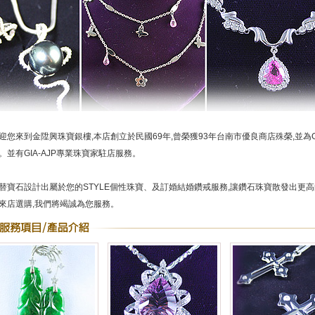
迎您來到金陞興珠寶銀樓,本店創立於民國69年,曾榮獲93年台南市優良商店殊榮,並為G
。並有GIA-AJP專業珠寶家駐店服務。
替寶石設計出屬於您的STYLE個性珠寶、及訂婚結婚鑽戒服務,讓鑽石珠寶散發出更高
來店選購,我們將竭誠為您服務。