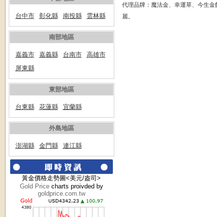
代理品牌：魔法金、幸運草、今生金
台中市
彰化縣
南投縣
雲林縣
麗。
南部地區
嘉義市
嘉義縣
台南市
高雄市
屏東縣
東部地區
台東縣
花蓮縣
宜蘭縣
外島地區
澎湖縣
金門縣
連江縣
黃金價格走勢圖<美元/盎司>
Gold Price
charts proivded by
goldprice.com.tw