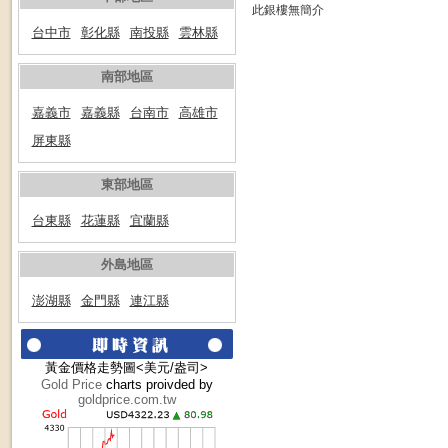
此銀樓無簡介
台中市
彰化縣
南投縣
雲林縣
南部地區
嘉義市
嘉義縣
台南市
高雄市
屏東縣
東部地區
台東縣
花蓮縣
宜蘭縣
外島地區
澎湖縣
金門縣
連江縣
黃金價格走勢圖<美元/盎司>
Gold Price
charts proivded by
goldprice.com.tw