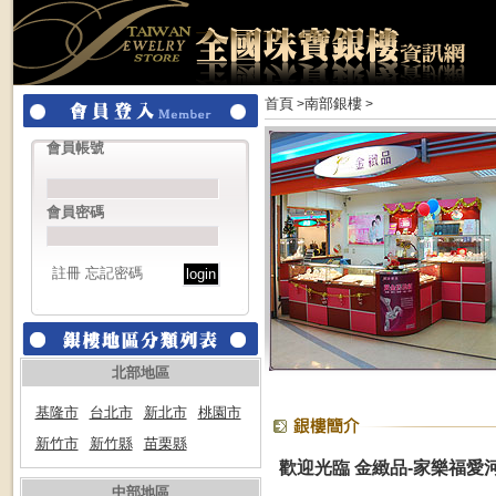
首頁
南部銀樓
>
>
會員帳號
會員密碼
註冊
忘記密碼
北部地區
基隆市
台北市
新北市
桃園市
新竹市
新竹縣
苗栗縣
歡迎光臨 金緻品-家樂福愛
中部地區