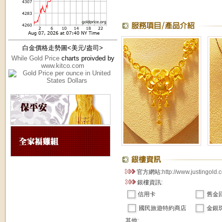
白金價格走勢圖<美元/盎司>
While Gold Price
charts proivded by
www.kitco.com
官方網站:
http://www.justingold.
銀樓資訊:
信用卡
舊金
國民旅遊特約商店
金銀
其他: