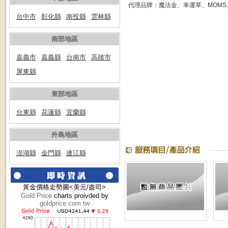
代理品牌：魔法金、幸運草、MOMS
台中市
彰化縣
南投縣
雲林縣
南部地區
嘉義市
嘉義縣
台南市
高雄市
屏東縣
東部地區
台東縣
花蓮縣
宜蘭縣
外島地區
澎湖縣
金門縣
連江縣
黃金價格走勢圖<美元/盎司>
Gold Price
charts proivded by
goldprice.com.tw