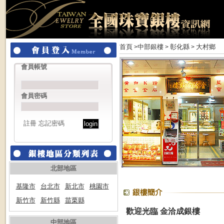
首頁
中部銀樓
彰化縣
大村鄉
>
>
>
會員帳號
會員密碼
註冊
忘記密碼
北部地區
基隆市
台北市
新北市
桃園市
新竹市
新竹縣
苗栗縣
歡迎光臨 金洽成銀樓
中部地區