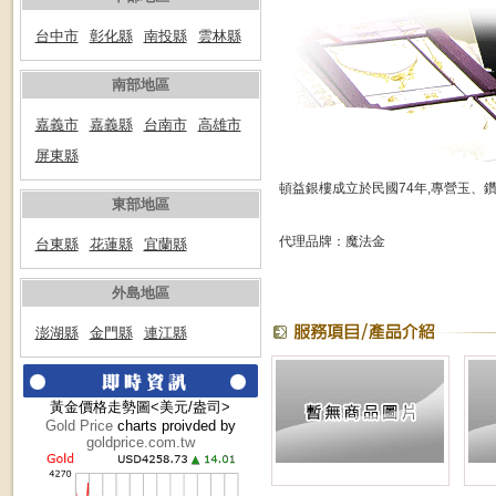
台中市
彰化縣
南投縣
雲林縣
南部地區
嘉義市
嘉義縣
台南市
高雄市
屏東縣
頓益銀樓成立於民國74年,專營玉、
東部地區
代理品牌：魔法金
台東縣
花蓮縣
宜蘭縣
外島地區
澎湖縣
金門縣
連江縣
黃金價格走勢圖<美元/盎司>
Gold Price
charts proivded by
goldprice.com.tw