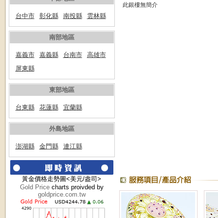
此銀樓無簡介
台中市
彰化縣
南投縣
雲林縣
南部地區
嘉義市
嘉義縣
台南市
高雄市
屏東縣
東部地區
台東縣
花蓮縣
宜蘭縣
外島地區
澎湖縣
金門縣
連江縣
黃金價格走勢圖<美元/盎司>
Gold Price
charts proivded by
goldprice.com.tw