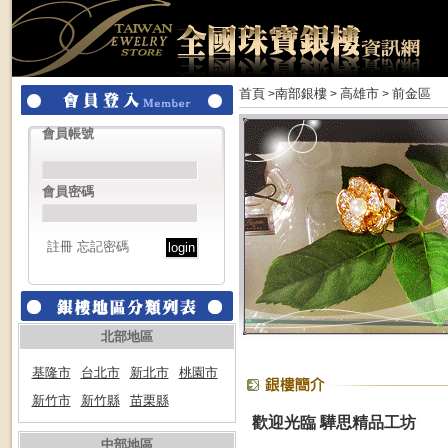
首頁
南部銀樓
高雄市
前金區
>
>
>
會員帳號
會員密碼
註冊
忘記密碼
北部地區
基隆市
台北市
新北市
桃園市
新竹市
新竹縣
苗栗縣
歡迎光臨 驊思精品工坊
中部地區