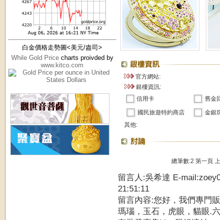
白金價格走勢圖<美元/盎司>
While Gold Price
charts proivded by
www.kitco.com
官方網站:
銀樓資訊:
信用卡
舊金
國民旅遊特約商店
金銀
其他:
總筆數:2
第一頁
留言人:吳希達 E-mail:zoey0
21:51:11
留言內容:您好，我們專門
瑪瑙，玉石，虎眼，貓眼.六字..