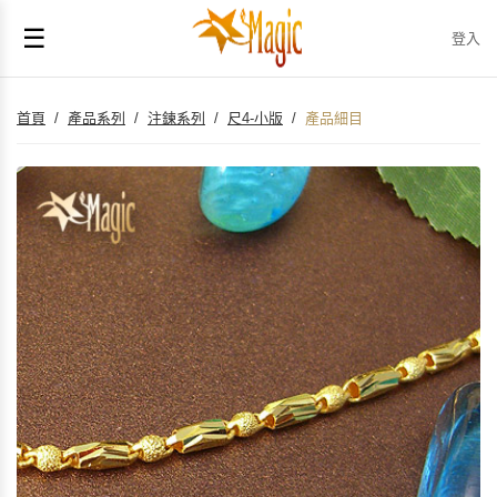
☰
登入
首頁
/
產品系列
/
注鍊系列
/
尺4-小版
/
產品細目