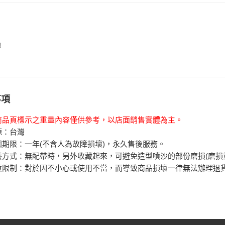
!
事項
商品頁標示之重量內容僅供參考，以店面銷售實體為主。
源：台灣
固期限：一年(不含人為故障損壞)，永久售後服務。
養方式：無配帶時，另外收藏起來，可避免造型噴沙的部份磨損(磨損
貨限制：對於因不小心或使用不當，而導致商品損壞一律無法辦理退