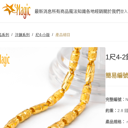
最新消息
所有商品
魔法知識
各地經銷
關於我們
登入
品系列
/
注鍊系列
/
尺4-小版
/
產品細目
1尺4-
簡易編號
完整編號：
N
約重：
2.8 
產品規格：