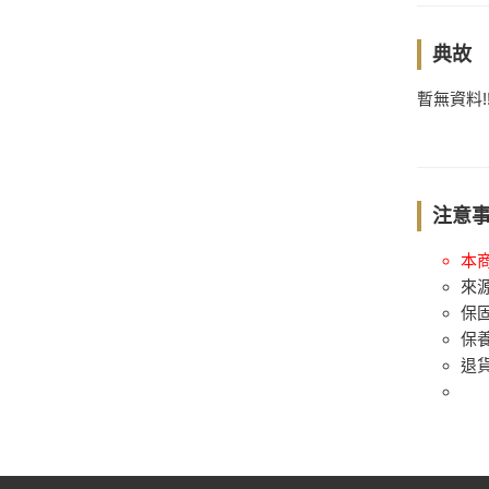
典故
暫無資料!
注意
本
來
保
保
退