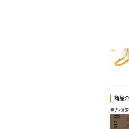
商品
星光-無