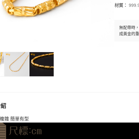
材質：
999
無配帶時，
成黃金的重
介紹
須複雜 簡單有型