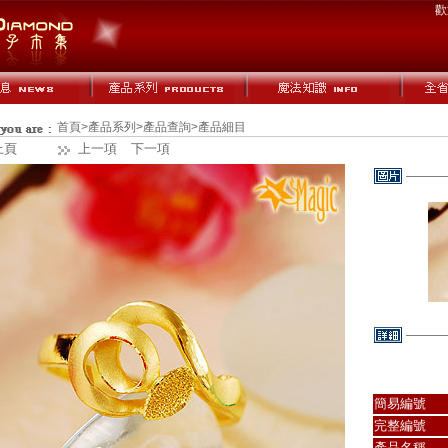
歡
首頁
>
產品系列
>
產品查詢
>產品細目
上頁
上一項
下一項
簡易編號
完整編號
產品名稱