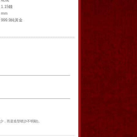
1.15錢
mm
999.9純黃金
少，而是造型噴沙不明顯)。