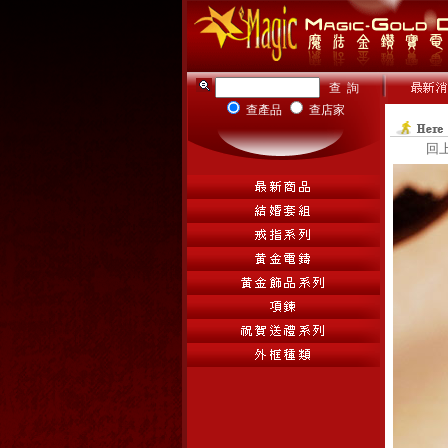
查產品
查店家
回