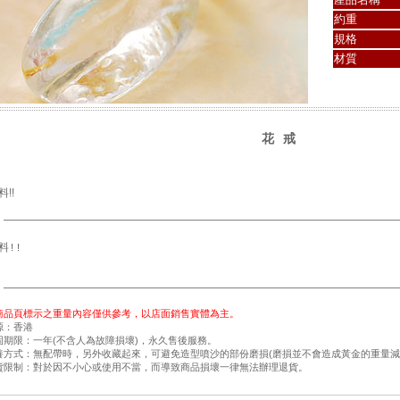
約重
規格
材質
花戒
!!
料!!
商品頁標示之重量內容僅供參考，以店面銷售實體為主。
源：香港
固期限：一年(不含人為故障損壞)，永久售後服務。
養方式：無配帶時，另外收藏起來，可避免造型噴沙的部份磨損(磨損並不會造成黃金的重量減
貨限制：對於因不小心或使用不當，而導致商品損壞一律無法辦理退貨。