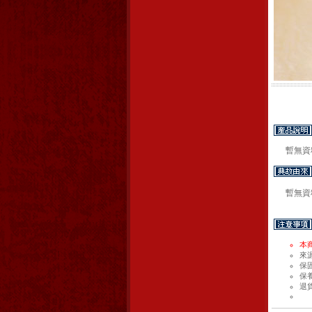
暫無資料
暫無資
本
來
保
保
退