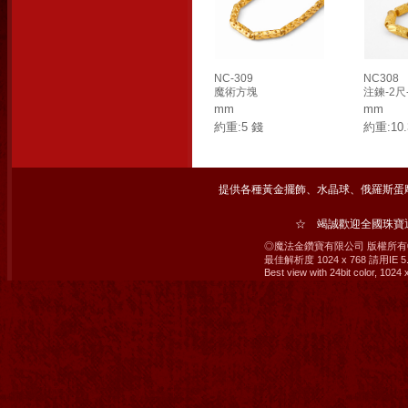
NC-309
NC308
魔術方塊
注鍊-2尺
mm
mm
約重:5 錢
約重:10.
提供各種黃金擺飾、水晶球、俄羅斯蛋
☆ 竭誠歡迎全國珠
◎魔法金鑽寶有限公司 版權所有© 2008 M
最佳解析度 1024 x 768 請用IE
Best view with 24bit color, 1024