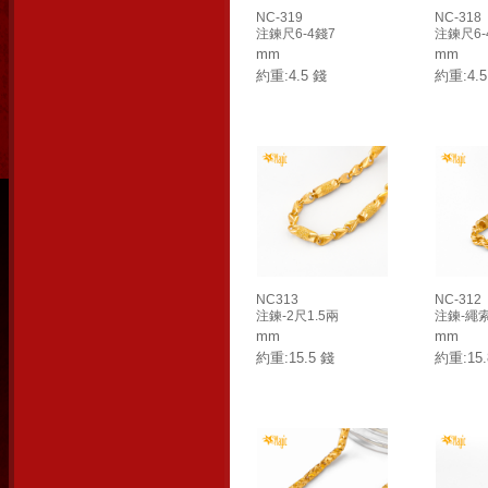
NC-319
NC-318
注鍊尺6-4錢7
注鍊尺6-
mm
mm
約重:4.5 錢
約重:4.
NC313
NC-312
注鍊-2尺1.5兩
注鍊-繩
mm
mm
約重:15.5 錢
約重:15.