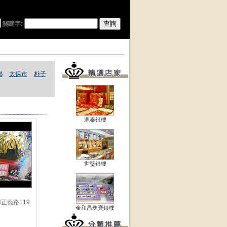
關建字:
鄉
太保市
朴子
源泰銀樓
世璧銀樓
正義路119
金和昌珠寶銀樓