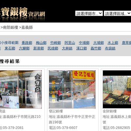
>南部銀樓
>嘉義縣
縮小搜尋範圍:
番路鄉
梅山鄉
竹崎鄉
阿里山
中埔鄉
大埔鄉
水上鄉
鹿草
市
東石鄉
六腳鄉
新港鄉
民雄鄉
大林鎮
溪口鄉
義竹鄉
布袋鎮
寶益
發記銀樓
金財銀樓
址:嘉義縣朴子市開元路210
地址:嘉義縣朴子市中正里中正
地址:嘉義縣水上鄉
路196號
號
:05-379-2081
電話:05-379-6607
電話:05-2682905