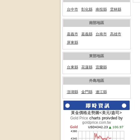
台中市
彰化縣
南投縣
雲林縣
南部地區
嘉義市
嘉義縣
台南市
高雄市
屏東縣
東部地區
台東縣
花蓮縣
宜蘭縣
外島地區
澎湖縣
金門縣
連江縣
黃金價格走勢圖<美元/盎司>
charts proivded by
Gold Price
goldprice.com.tw