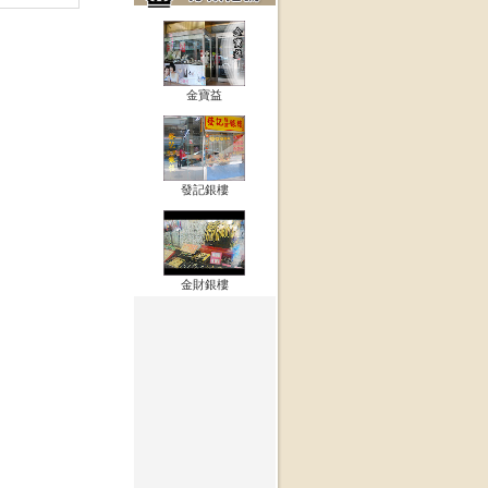
金寶益
發記銀樓
金財銀樓