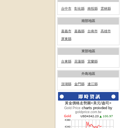
台中市
彰化縣
南投縣
雲林縣
南部地區
嘉義市
嘉義縣
台南市
高雄市
屏東縣
東部地區
台東縣
花蓮縣
宜蘭縣
外島地區
澎湖縣
金門縣
連江縣
黃金價格走勢圖<美元/盎司>
charts proivded by
Gold Price
goldprice.com.tw