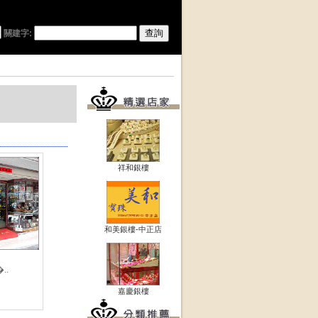
關建字:
祥和銀樓
和美銀樓-中正店
..
嘉慶銀樓