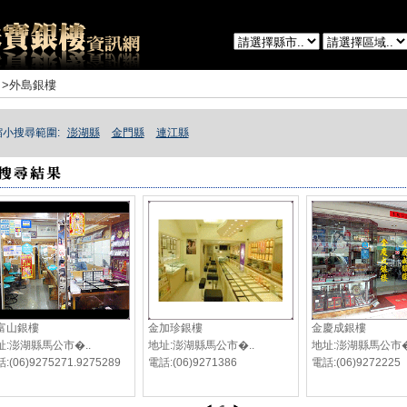
>外島銀樓
縮小搜尋範圍:
澎湖縣
金門縣
連江縣
富山銀樓
金加珍銀樓
金慶成銀樓
址:澎湖縣馬公市�..
地址:澎湖縣馬公市�..
地址:澎湖縣馬公市�
:(06)9275271.9275289
電話:(06)9271386
電話:(06)9272225