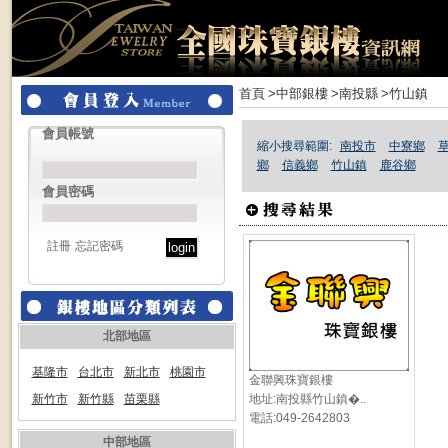
首頁
>中部銀樓
>南投縣
>竹山鎮
會員帳號
縮小搜尋範圍:
南投市
中寮鄉
鄉
信義鄉
竹山鎮
鹿谷鄉
會員密碼
註冊
忘記密碼
北部地區
基隆市
台北市
新北市
桃園市
金聯興珠寶銀樓
新竹市
新竹縣
苗栗縣
地址:南投縣竹山鎮�..
電話:049-2642803
中部地區