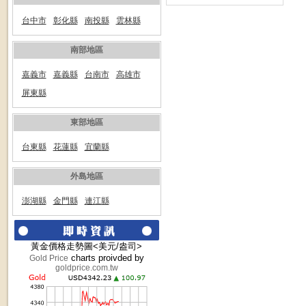
台中市
彰化縣
南投縣
雲林縣
南部地區
嘉義市
嘉義縣
台南市
高雄市
屏東縣
東部地區
台東縣
花蓮縣
宜蘭縣
外島地區
澎湖縣
金門縣
連江縣
黃金價格走勢圖<美元/盎司>
charts proivded by
Gold Price
goldprice.com.tw