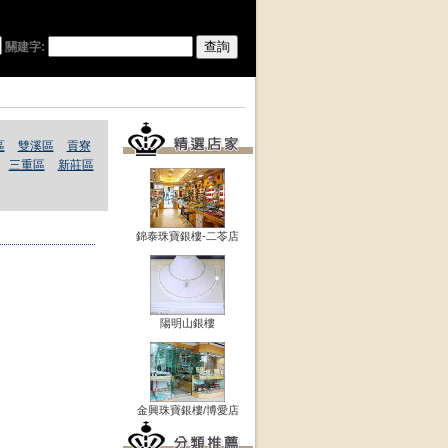
關建字:
區
雙溪區
貢寮
三重區
新莊區
錦泰珠寶銀樓-二苓店
陽明山銀樓
金興珠寶銀樓/博愛店