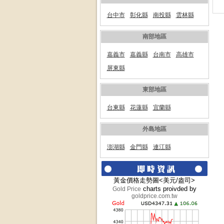
台中市
彰化縣
南投縣
雲林縣
南部地區
嘉義市
嘉義縣
台南市
高雄市
屏東縣
東部地區
台東縣
花蓮縣
宜蘭縣
外島地區
澎湖縣
金門縣
連江縣
黃金價格走勢圖<美元/盎司>
charts proivded by
Gold Price
goldprice.com.tw