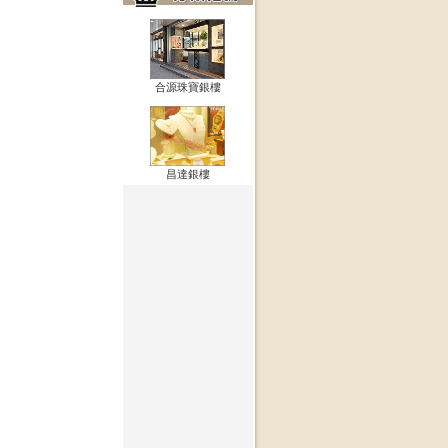
合源珠寶銀樓
昌達銀樓