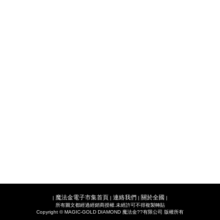
魔法金電子市集首頁
連絡我們
關於全國
|
|
|
|
所有圖文都經過經銷商授權.未經許可不得複製轉貼
Copyright © MAGIC-GOLD DIAMOND 魔法金??有限公司 版權所有