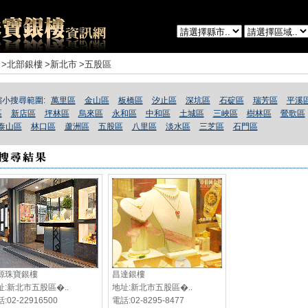
>北部銀樓
>新北市
>五股區
縮小搜尋範圍:
萬里區
金山區
板橋區
汐止區
深坑區
石碇區
瑞芳區
平溪
區
新店區
坪林區
烏來區
永和區
中和區
土城區
三峽區
樹林區
鶯歌區
泰山區
林口區
蘆洲區
五股區
八里區
淡水區
三芝區
石門區
源珠寶銀樓
昌達銀樓
址:新北市五股區�..
地址:新北市五股區�..
:02-22916500
電話:02-8295-8477