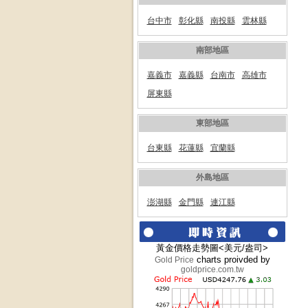
台中市
彰化縣
南投縣
雲林縣
南部地區
嘉義市
嘉義縣
台南市
高雄市
屏東縣
東部地區
台東縣
花蓮縣
宜蘭縣
外島地區
澎湖縣
金門縣
連江縣
黃金價格走勢圖<美元/盎司>
charts proivded by
Gold Price
goldprice.com.tw