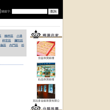
關建字:
區
楠梓區
小港
梓官區
彌陀區
六龜區
內門區
杉
佳益珠寶銀樓
鈺晶珠寶銀樓
克拉多金銀珠寶有限公