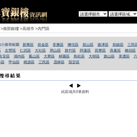
>南部銀樓
>高雄市
>內門區
縮小搜尋範圍:
新興區
前金區
苓雅區
鹽埕區
鼓山區
旗津區
前鎮區
三民
區
左營區
仁武區
大社區
岡山區
路竹區
阿蓮區
田寮區
燕巢區
橋頭區
永安區
湖內區
鳳山區
大寮區
林園區
鳥松區
大樹區
旗山區
美濃區
林區
甲仙區
桃源區
三民區
茂林區
茄萣區
此區域共0筆資料